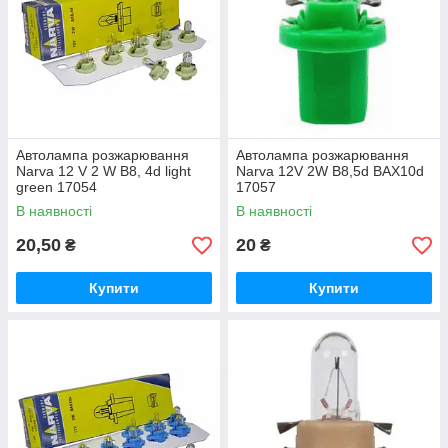
Автолампа розжарювання
Автолампа розжарювання
Narva 12 V 2 W B8, 4d light
Narva 12V 2W B8,5d BAX10d
green 17054
17057
В наявності
В наявності
20,50
20
₴
₴
Купити
Купити