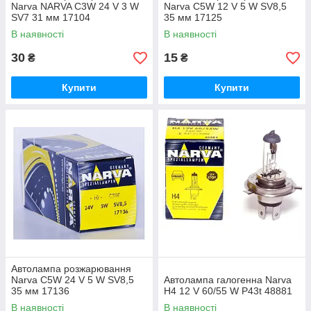
Narva NARVA C3W 24 V 3 W
Narva C5W 12 V 5 W SV8,5
SV7 31 мм 17104
35 мм 17125
В наявності
В наявності
30
15
₴
₴
Купити
Купити
Автолампа розжарювання
Narva C5W 24 V 5 W SV8,5
Автолампа галогенна Narva
35 мм 17136
H4 12 V 60/55 W P43t 48881
В наявності
В наявності