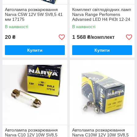
Автолампа розжарювання
Комплект світлодіодних ламп
Narva C5W 12V 5W SV8,5 41
Narva Range Perfomens
мм 17175
Advansed LED H4 P43t 12-24
V 19 W 6000 K 18005
В наявності
В наявності
20
1 568
₴
₴/комплект
Купити
Купити
Автолампа розжарювання
Автолампа розжарювання
Narva C10 12V 10W SV8,5
Narva C10W 12V 10W SV8,5