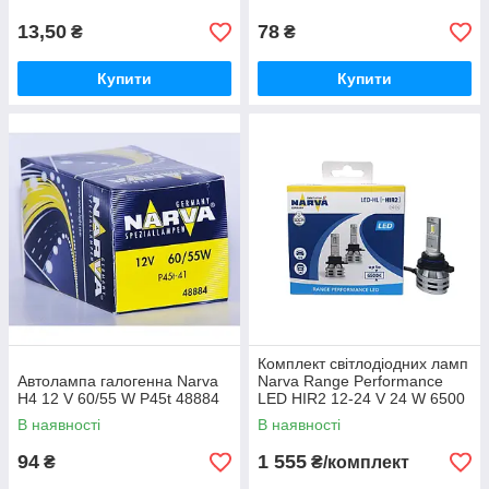
13,50
78
₴
₴
Купити
Купити
Комплект світлодіодних ламп
Автолампа галогенна Narva
Narva Range Performance
H4 12 V 60/55 W P45t 48884
LED HIR2 12-24 V 24 W 6500
K 18044
В наявності
В наявності
94
1 555
₴
₴/комплект