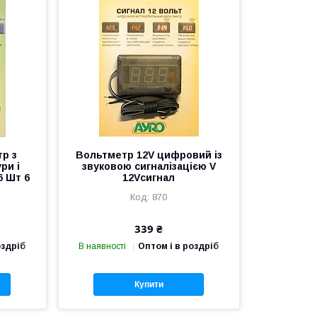
р з
Вольтметр 12V цифровий із
ри і
звуковою сигналізацією V
6 Шт 6
12Vсигнал
870
339 ₴
оздріб
В наявності
Оптом і в роздріб
Купити