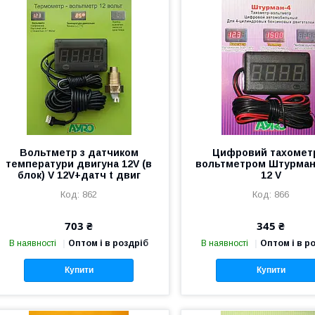
Вольтметр з датчиком
Цифровий тахометр
температури двигуна 12V (в
вольтметром Штурман
блок) V 12V+датч t двиг
12 V
862
866
703 ₴
345 ₴
В наявності
Оптом і в роздріб
В наявності
Оптом і в р
Купити
Купити