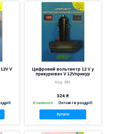
12V V
Цифровий вольтметр 12 V у
прикурювач V 12Vприкур
861
324 ₴
оздріб
В наявності
Оптом і в роздріб
Купити