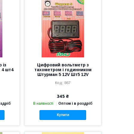
 із
Цифровий вольтметр з
 4 шт4
тахометром і годинником
Штурман 5 12V Шт5 12V
867
345 ₴
оздріб
В наявності
Оптом і в роздріб
Купити