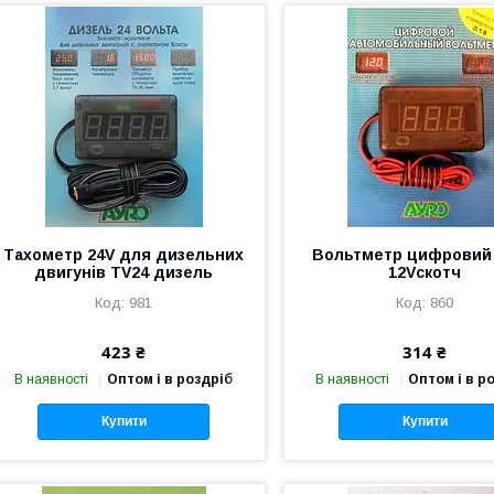
Тахометр 24V для дизельних
Вольтметр цифровий 
двигунів TV24 дизель
12Vскотч
981
860
423 ₴
314 ₴
В наявності
Оптом і в роздріб
В наявності
Оптом і в р
Купити
Купити