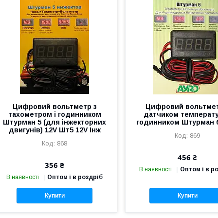
Цифровий вольтметр з
Цифровий вольтмет
тахометром і годинником
датчиком температу
Штурман 5 (для інжекторних
годинником Штурман 
двигунів) 12V Шт5 12V Інж
869
868
456 ₴
356 ₴
В наявності
Оптом і в р
В наявності
Оптом і в роздріб
Купити
Купити