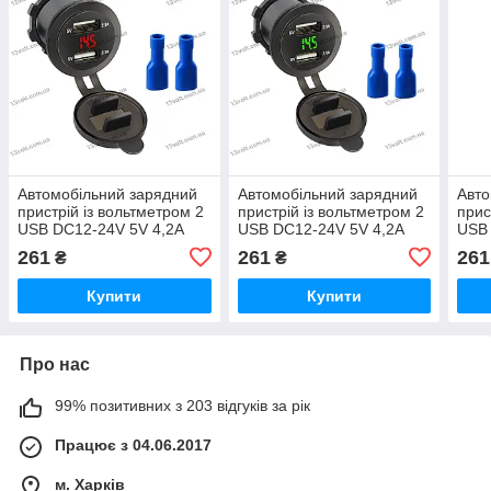
Автомобільний зарядний
Автомобільний зарядний
Авто
пристрій із вольтметром 2
пристрій із вольтметром 2
прис
USB DC12-24V 5V 4,2A
USB DC12-24V 5V 4,2A
USB 
BJJ 2-6red
BJJ 2-6green
BJJ 
261
261
261
₴
₴
Купити
Купити
Про нас
99% позитивних з 203 відгуків за рік
Працює з 04.06.2017
м. Харків