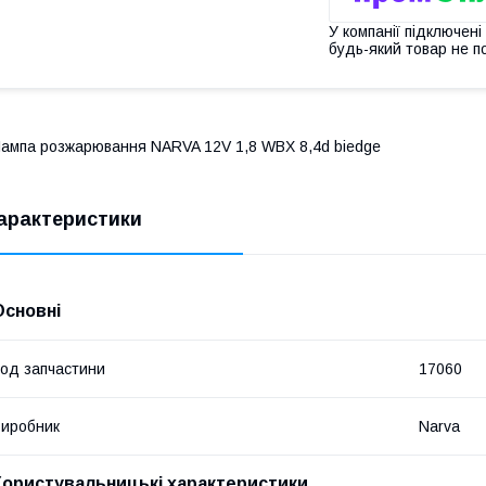
У компанії підключені
будь-який товар не п
ампа розжарювання NARVA 12V 1,8 WBX 8,4d biedge
арактеристики
Основні
од запчастини
17060
иробник
Narva
Користувальницькі характеристики