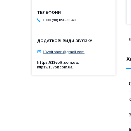
+380 (98) 850-68-48
Л
13volt.shop@gmail.com
Х
https://13volt.com.ua
https://13volt.com.ua
К
В