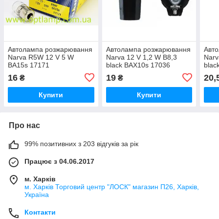
Автолампа розжарювання
Автолампа розжарювання
Авт
Narva R5W 12 V 5 W
Narva 12 V 1,2 W B8,3
Narv
BA15s 17171
black BAX10s 17036
blac
16
19
20,
₴
₴
Купити
Купити
Про нас
99% позитивних з 203 відгуків за рік
Працює з 04.06.2017
м. Харків
м. Харків Торговий центр "ЛОСК" магазин П26, Харків,
Україна
Контакти