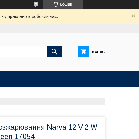
Кошик
відправлено в робочий час.
Кошик
озжарювання Narva 12 V 2 W
green 17054