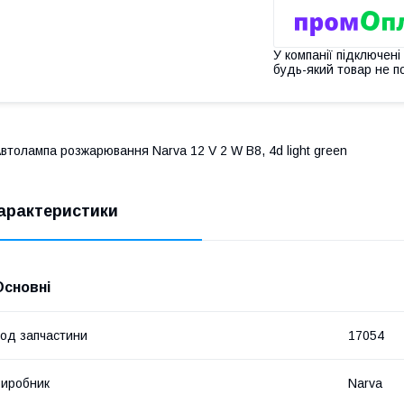
У компанії підключені
будь-який товар не п
втолампа розжарювання Narva 12 V 2 W B8, 4d light green
арактеристики
Основні
од запчастини
17054
иробник
Narva