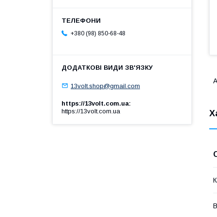
+380 (98) 850-68-48
А
13volt.shop@gmail.com
https://13volt.com.ua
https://13volt.com.ua
Х
К
В