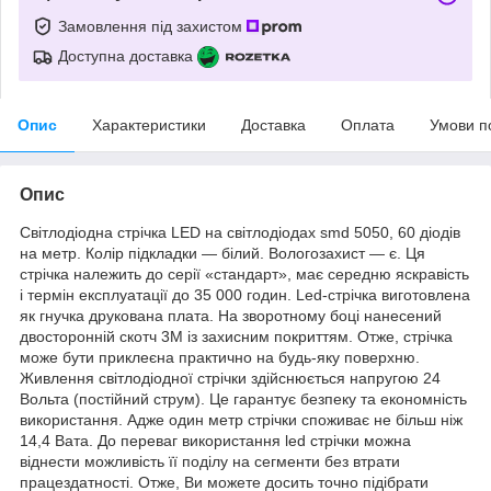
Замовлення під захистом
Доступна доставка
Опис
Характеристики
Доставка
Оплата
Умови п
Опис
Світлодіодна стрічка LED на світлодіодах smd 5050, 60 діодів
на метр. Колір підкладки — білий. Вологозахист — є. Ця
стрічка належить до серії «стандарт», має середню яскравість
і термін експлуатації до 35 000 годин. Led-стрічка виготовлена
як гнучка друкована плата. На зворотному боці нанесений
двосторонній скотч 3M із захисним покриттям. Отже, стрічка
може бути приклеєна практично на будь-яку поверхню.
Живлення світлодіодної стрічки здійснюється напругою 24
Вольта (постійний струм). Це гарантує безпеку та економність
використання. Адже один метр стрічки споживає не більш ніж
14,4 Вата. До переваг використання led стрічки можна
віднести можливість її поділу на сегменти без втрати
працездатності. Отже, Ви можете досить точно підібрати