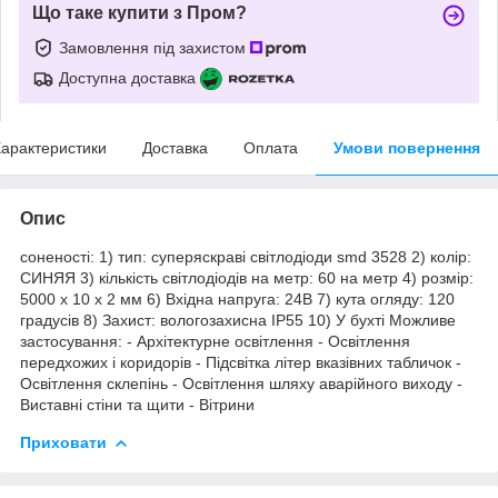
Що таке купити з Пром?
Замовлення під захистом
Доступна доставка
арактеристики
Доставка
Оплата
Умови повернення
Опис
соненості: 1) тип: суперяскраві світлодіоди smd 3528 2) колір:
СИНЯЯ 3) кількість світлодіодів на метр: 60 на метр 4) розмір:
5000 х 10 х 2 мм 6) Вхідна напруга: 24В 7) кута огляду: 120
градусів 8) Захист: вологозахисна IP55 10) У бухті Можливе
застосування: - Архітектурне освітлення - Освітлення
передхожих і коридорів - Підсвітка літер вказівних табличок -
Освітлення склепінь - Освітлення шляху аварійного виходу -
Виставні стіни та щити - Вітрини
Приховати