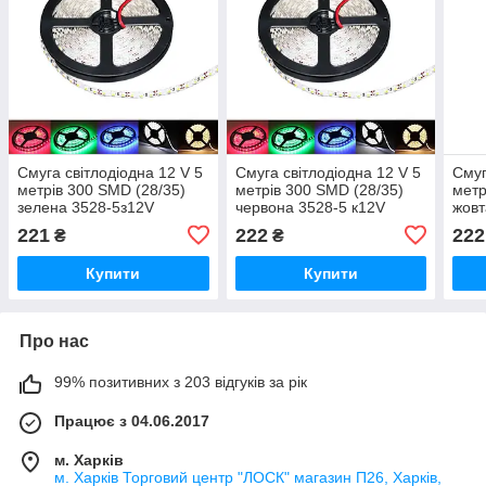
Смуга світлодіодна 12 V 5
Смуга світлодіодна 12 V 5
Смуг
метрів 300 SMD (28/35)
метрів 300 SMD (28/35)
метр
зелена 3528-5з12V
червона 3528-5 к12V
жовт
221
222
222
₴
₴
Купити
Купити
Про нас
99% позитивних з 203 відгуків за рік
Працює з 04.06.2017
м. Харків
м. Харків Торговий центр "ЛОСК" магазин П26, Харків,