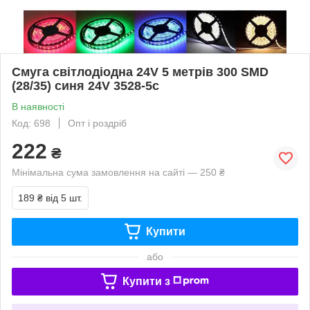
Смуга світлодіодна 24V 5 метрів 300 SMD
(28/35) синя 24V 3528-5с
В наявності
Код: 698
Опт і роздріб
222
₴
Мінімальна сума замовлення на сайті — 250 ₴
189 ₴
від 5 шт.
Купити
або
Купити з