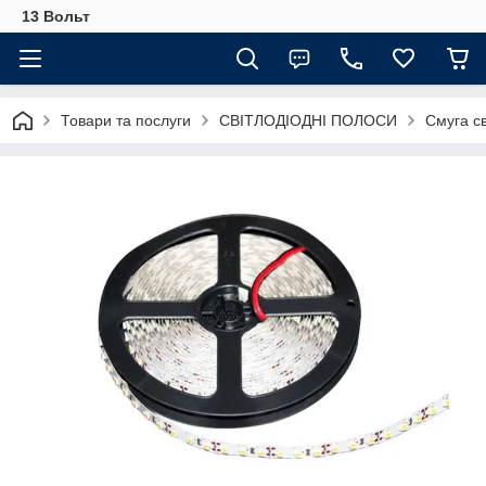
13 Вольт
Товари та послуги
СВІТЛОДІОДНІ ПОЛОСИ
Смуга св