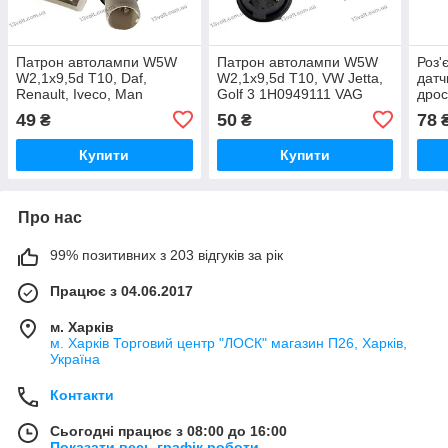
Патрон автолампи W5W
Патрон автолампи W5W
Роз'
W2,1x9,5d T10, Daf,
W2,1x9,5d T10, VW Jetta,
датч
Renault, Iveco, Man
Golf 3 1H0949111 VAG
дрос
габарит 1608352 SQ-1831
габарит, Ваз 1118 1119
173
49
50
78
₴
₴
Калина повторювач
Купити
Купити
Про нас
99% позитивних з 203 відгуків за рік
Працює з 04.06.2017
м. Харків
м. Харків Торговий центр "ЛОСК" магазин П26, Харків,
Україна
Контакти
Сьогодні працює з 08:00 до 16:00
Показати весь графік роботи