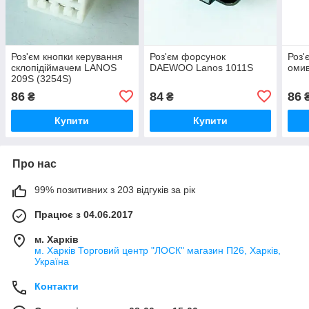
Роз'єм кнопки керування
Роз'єм форсунок
Роз'
склопідіймачем LANOS
DAEWOO Lanos 1011S
омив
209S (3254S)
86
84
86
₴
₴
Купити
Купити
Про нас
99% позитивних з 203 відгуків за рік
Працює з 04.06.2017
м. Харків
м. Харків Торговий центр "ЛОСК" магазин П26, Харків,
Україна
Контакти