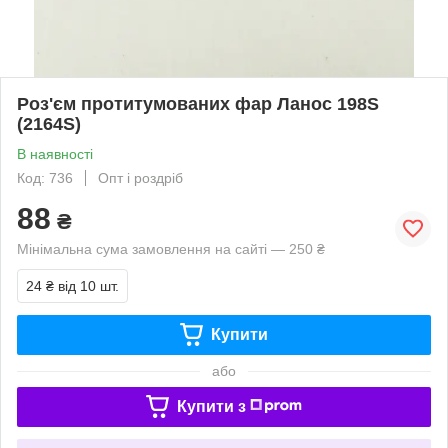
Роз'єм протитумованих фар Ланос 198S
(2164S)
В наявності
Код: 736
Опт і роздріб
88
₴
Мінімальна сума замовлення на сайті — 250 ₴
24 ₴
від 10 шт.
Купити
або
Купити з