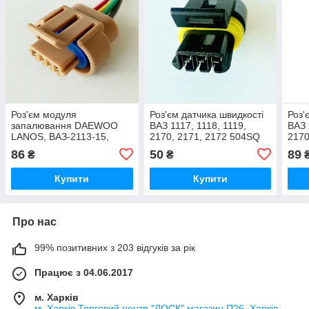
Роз'єм модуля
Роз'єм датчика швидкості
Роз'
запалювання DAEWOO
ВАЗ 1117, 1118, 1119,
ВАЗ 
LANOS, ВАЗ-2113-15,
2170, 2171, 2172 504SQ
217
2110-12 4конт 192S(949)
86
50
89
₴
₴
Купити
Купити
Про нас
99% позитивних з 203 відгуків за рік
Працює з 04.06.2017
м. Харків
м. Харків Торговий центр "ЛОСК" магазин П26, Харків,