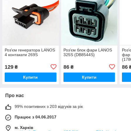
Роз'єм генератора LANOS
Роз'єм блок фари LANOS
Роз'
4 контакати 269S
325S (DB8544S)
фар 
(178
129
86
86
₴
₴
Купити
Купити
Про нас
99% позитивних з 203 відгуків за рік
Працює з 04.06.2017
м. Харків