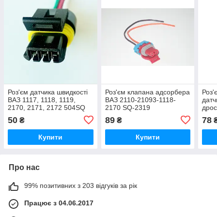
Роз'єм датчика швидкості
Роз'єм клапана адсорбера
Роз'
ВАЗ 1117, 1118, 1119,
ВАЗ 2110-21093-1118-
датч
2170, 2171, 2172 504SQ
2170 SQ-2319
дрос
173
50
89
78
₴
₴
Купити
Купити
Про нас
99% позитивних з 203 відгуків за рік
Працює з 04.06.2017