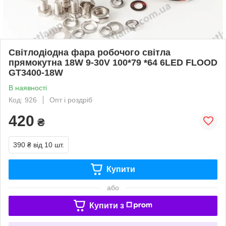
Світлодіодна фара робочого світла
прямокутна 18W 9-30V 100*79 *64 6LED FLOOD
GT3400-18W
В наявності
Код: 926
Опт і роздріб
420
₴
390 ₴
від 10 шт.
Купити
або
Купити з