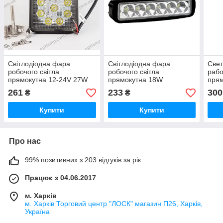
Світлодіодна фара
Світлодіодна фара
Све
робочого світла
робочого світла
рабо
прямокутна 12-24V 27W
прямокутна 18W
прям
GT1007А/1D-27W
GT1012D-18W S
173*
261
233
300
₴
₴
Купити
Купити
Про нас
99% позитивних з 203 відгуків за рік
Працює з 04.06.2017
м. Харків
м. Харків Торговий центр "ЛОСК" магазин П26, Харків,
Україна