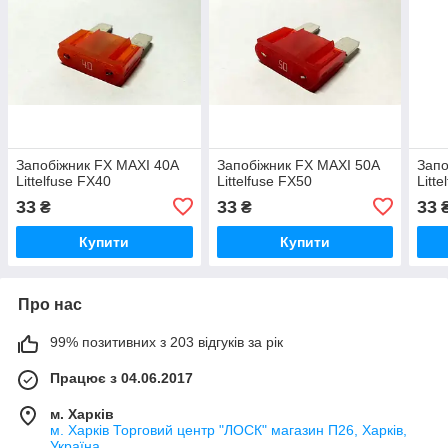
Запобіжник FX MAXI 40A
Запобіжник FX MAXI 50A
Запо
Littelfuse FX40
Littelfuse FX50
Litt
33
33
33
₴
₴
Купити
Купити
Про нас
99% позитивних з 203 відгуків за рік
Працює з 04.06.2017
м. Харків
м. Харків Торговий центр "ЛОСК" магазин П26, Харків,
Україна