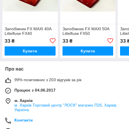
Запобіжник FX MAXI 40A
Запобіжник FX MAXI 50A
Запо
Littelfuse FX40
Littelfuse FX50
Litt
33
33
33
₴
₴
Купити
Купити
Про нас
99% позитивних з 203 відгуків за рік
Працює з 04.06.2017
м. Харків
м. Харків Торговий центр "ЛОСК" магазин П26, Харків,
Україна
Контакти