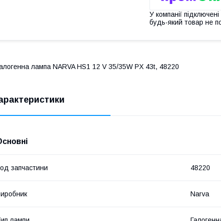
У компанії підключені
будь-який товар не п
алогенна лампа NARVA HS1 12 V 35/35W PX 43t, 48220
арактеристики
Основні
од запчастини
48220
иробник
Narva
ип лампи
Галогенн