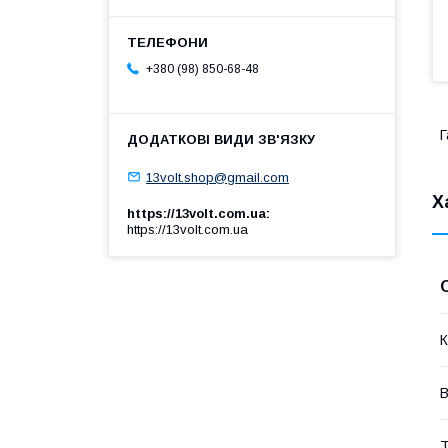
+380 (98) 850-68-48
Г
13volt.shop@gmail.com
Х
https://13volt.com.ua
https://13volt.com.ua
К
В
Т