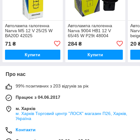
Автолампа галогенна
Автолампа галогенна
Авт
Narva М5 12 V 25/25 W
Narva 9004 HB1 12 V
Narv
BA20D 42025
65/45 W P29t 48004
beig
71
284
20
₴
₴
Купити
Купити
Про нас
99% позитивних з 203 відгуків за рік
Працює з 04.06.2017
м. Харків
м. Харків Торговий центр "ЛОСК" магазин П26, Харків,
Україна
Контакти