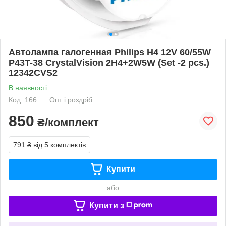
Автолампа галогенная Philips H4 12V 60/55W
P43T-38 CrystalVision 2H4+2W5W (Set -2 pcs.)
12342CVS2
В наявності
Код: 166
Опт і роздріб
850
₴/комплект
791 ₴
від 5 комплектів
Купити
або
Купити з