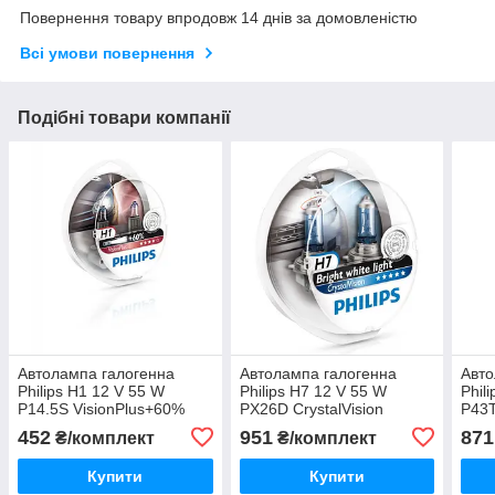
Повернення товару впродовж 14 днів за домовленістю
Всі умови повернення
Подібні товари компанії
Автолампа галогенна
Автолампа галогенна
Авто
Philips H1 12 V 55 W
Philips H7 12 V 55 W
Phil
P14.5S VisionPlus+60%
PX26D CrystalVision
P43T
(Set — 2 pcs.) 12258VPS2
2H7+2W5W (Set- 4 pcs.)
(Set
452
951
871
₴/комплект
₴/комплект
12972CVS2
Купити
Купити