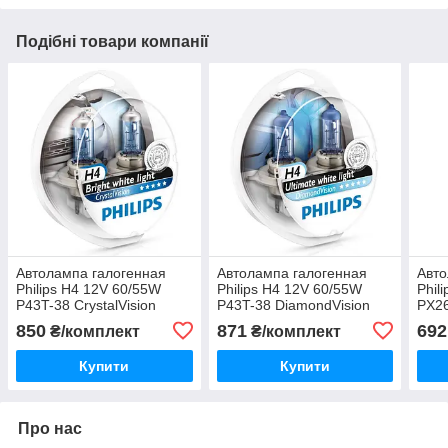
Подібні товари компанії
Автолампа галогенная
Автолампа галогенная
Авто
Philips H4 12V 60/55W
Philips H4 12V 60/55W
Phil
P43T-38 CrystalVision
P43T-38 DiamondVision
PX26
2H4+2W5W (Set -2 pcs.)
(Set - 2 pcs.) 12342DVS2
(Set
850
871
692
₴/комплект
₴/комплект
12342CVS2
Купити
Купити
Про нас