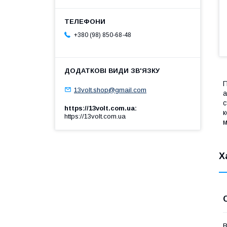
+380 (98) 850-68-48
П
13volt.shop@gmail.com
а
с
https://13volt.com.ua
к
https://13volt.com.ua
м
Х
В