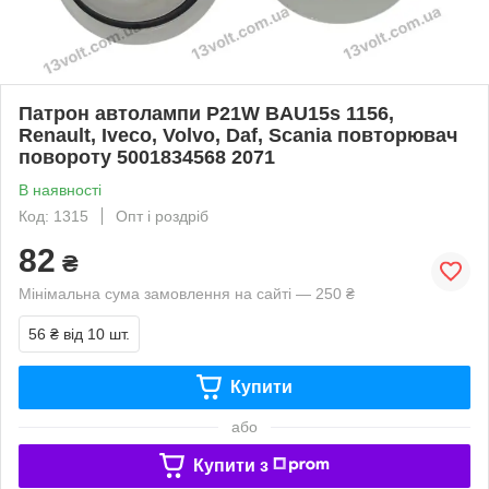
Патрон автолампи P21W BAU15s 1156,
Renault, Iveco, Volvo, Daf, Scania повторювач
повороту 5001834568 2071
В наявності
Код: 1315
Опт і роздріб
82
₴
Мінімальна сума замовлення на сайті — 250 ₴
56 ₴
від 10 шт.
Купити
або
Купити з