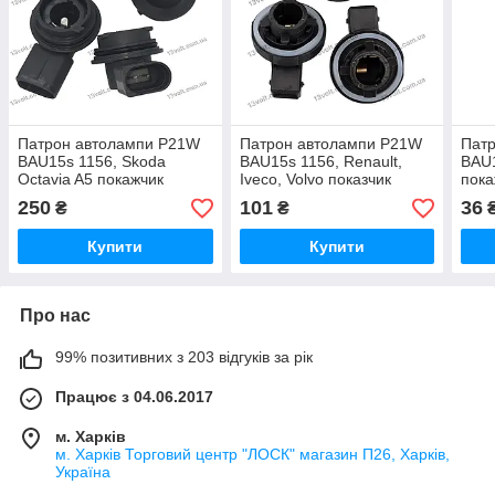
Патрон автолампи P21W
Патрон автолампи P21W
Пат
BAU15s 1156, Skoda
BAU15s 1156, Renault,
BAU1
Octavia A5 покажчик
Iveco, Volvo показчик
пока
повороту 1Z0941669 VAG
повороту SG1419330 DT-
236
250
101
36
₴
₴
2069
A-142
Купити
Купити
Про нас
99% позитивних з 203 відгуків за рік
Працює з 04.06.2017
м. Харків
м. Харків Торговий центр "ЛОСК" магазин П26, Харків,
Україна