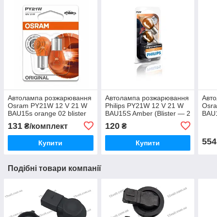
Автолампа розжарювання
Автолампа розжарювання
Авт
Osram PY21W 12 V 21 W
Philips PY21W 12 V 21 W
Osr
BAU15s orange 02 blister
BAU15S Amber (Blister — 2
BAU
7507-2BL
pc.) 12496NAB2
blis
131
120
₴/комплект
₴
554
Купити
Купити
Подібні товари компанії