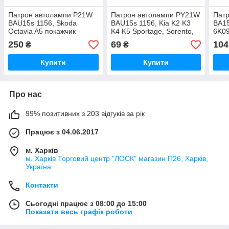
Патрон автолампи P21W
Патрон автолампи PY21W
Пат
BAU15s 1156, Skoda
BAU15s 1156, Kia K2 K3
BA15
Octavia A5 покажчик
K4 K5 Sportage, Sorento,
6K0
повороту 1Z0941669 VAG
покажчик повороту 921613
112
250
69
104
₴
₴
2069
DT-A-122-1
Купити
Купити
Про нас
99% позитивних з 203 відгуків за рік
Працює з 04.06.2017
м. Харків
м. Харків Торговий центр "ЛОСК" магазин П26, Харків,
Україна
Контакти
Сьогодні працює з 08:00 до 15:00
Показати весь графік роботи