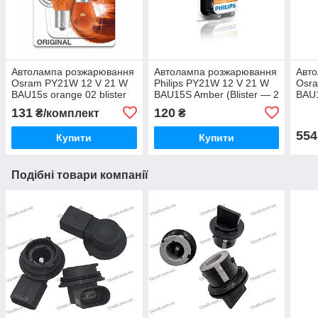
Автолампа розжарювання
Автолампа розжарювання
Авт
Osram PY21W 12 V 21 W
Philips PY21W 12 V 21 W
Osr
BAU15s orange 02 blister
BAU15S Amber (Blister — 2
BAU
7507-2BL
pc.) 12496NAB2
blis
131
120
₴/комплект
₴
554
Купити
Купити
Подібні товари компанії