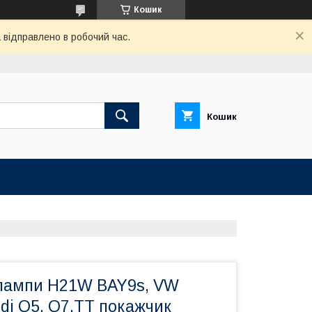
Кошик
відправлено в робочий час.
Кошик
лампи H21W BAY9s, VW
udi Q5, Q7,TT покажчик