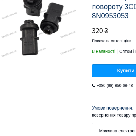
повороту 3C
8N0953053
320 ₴
Показати оптові ціни
В наявності
Оптом і 
Купити
+380 (98) 850-68-48
повернення товару п