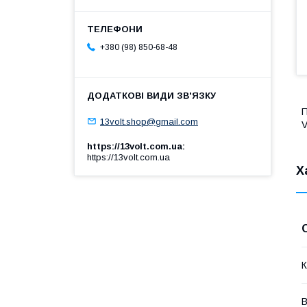
+380 (98) 850-68-48
П
13volt.shop@gmail.com
V
https://13volt.com.ua
https://13volt.com.ua
Х
К
В