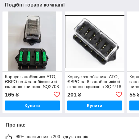
Подібні товари компанії
Корпус запобіжника ATO,
Корпус запобіжника ATO,
Корп
ЄВРО на 4 запобіжники зі
ЄВРО на 6 запобіжників зі
запо
скляною кришкою SQ2708
скляною кришкою SQ2718
пило
пров
165
201
55
₴
₴
Купити
Купити
Про нас
99% позитивних з 203 відгуків за рік