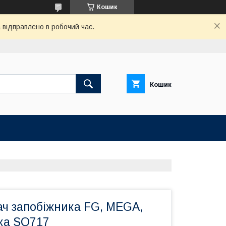
Кошик
відправлено в робочий час.
Кошик
ач запобіжника FG, MEGA,
ка SQ717