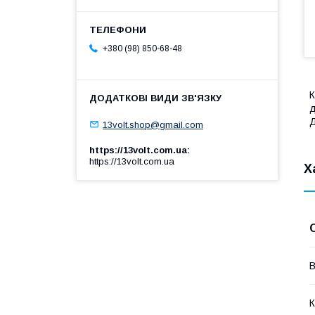
+380 (98) 850-68-48
К
д
Д
13volt.shop@gmail.com
https://13volt.com.ua
https://13volt.com.ua
Х
В
К