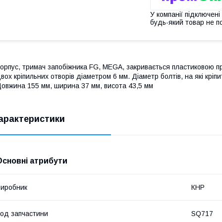
У компанії підключені
будь-який товар не п
орпус, тримач запобіжника FG, MEGA, закривається пластиковою п
вох кріпильних отворів діаметром 6 мм. Діаметр болтів, на які кріп
овжина 155 мм, ширина 37 мм, висота 43,5 мм
арактеристики
Основні атрибути
иробник
КНР
од запчастини
SQ717