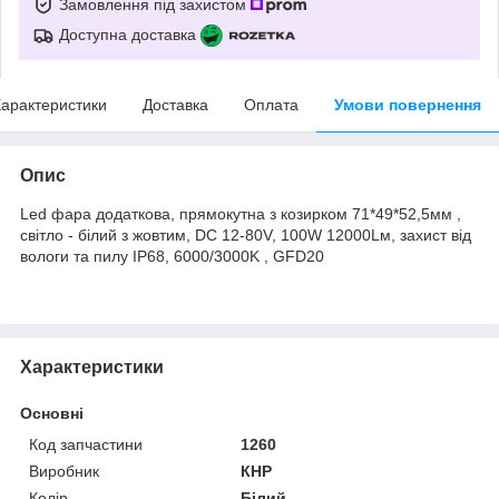
Замовлення під захистом
Доступна доставка
арактеристики
Доставка
Оплата
Умови повернення
Опис
Led фара додаткова, прямокутна з козирком 71*49*52,5мм ,
світло - білий з жовтим, DC 12-80V, 100W 12000Lм, захист від
вологи та пилу IP68, 6000/3000K , GFD20
Характеристики
Основні
Код запчастини
1260
Виробник
КНР
Колір
Білий