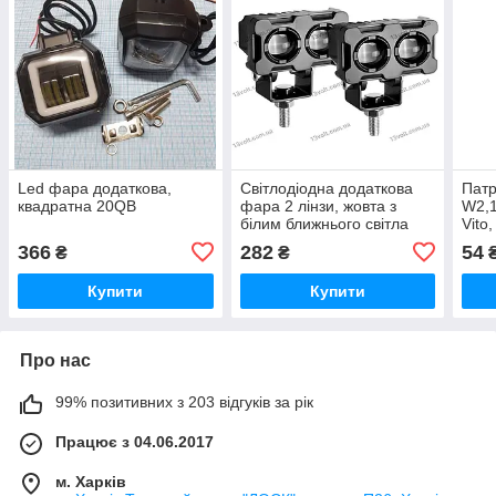
Led фара додаткова,
Світлодіодна додаткова
Пат
квадратна 20QB
фара 2 лінзи, жовта з
W2,1
білим ближнього світла
Vito
20REC
см. 
366
282
54
₴
₴
205
Купити
Купити
Про нас
99% позитивних з 203 відгуків за рік
Працює з 04.06.2017
м. Харків