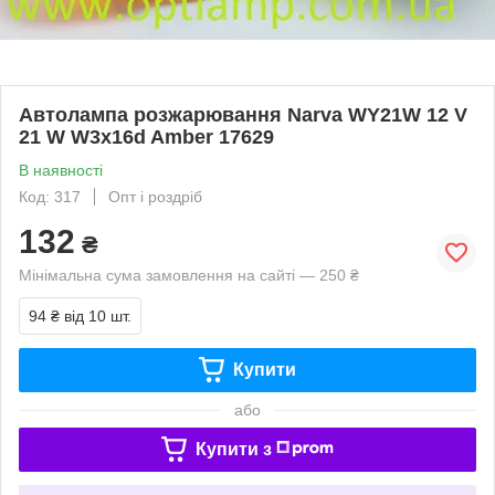
Автолампа розжарювання Narva WY21W 12 V
21 W W3x16d Amber 17629
В наявності
Код: 317
Опт і роздріб
132
₴
Мінімальна сума замовлення на сайті — 250 ₴
94 ₴
від 10 шт.
Купити
або
Купити з