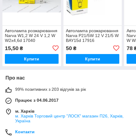
Автолампа розжарювання
Автолампа розжарювання
Авт
Narva W1,2 W 24 V 1,2 W
Narva P21/5W 12 V 21/5 W
Narv
W2x4,6d 17040
BAY15d 17916
W W
15,50
50
78
₴
₴
Купити
Купити
Про нас
99% позитивних з 203 відгуків за рік
Працює з 04.06.2017
м. Харків
м. Харків Торговий центр "ЛОСК" магазин П26, Харків,
Україна
Контакти