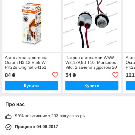
Автолампа галогенна
Патрон автолампи W5W
Авто
Osram H3 12 V 55 W
W2,1x9,5d T10, Mersedes
Osra
PK22s Original 64151
Vito, 2 зачепи з дротом 20
PK22
см. повторювач повороту
84
54
121
₴
₴
2057S
Купити
Купити
Про нас
99% позитивних з 203 відгуків за рік
Працює з 04.06.2017