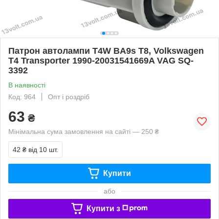
Патрон автолампи T4W BA9s T8, Volkswagen
T4 Transporter 1990-20031541669A VAG SQ-
3392
В наявності
Код: 964
Опт і роздріб
63
₴
Мінімальна сума замовлення на сайті — 250 ₴
42 ₴
від 10 шт.
Купити
або
Купити з