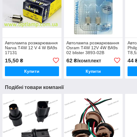
Автолампа розжарювання
Автолампа розжарювання
Авт
Narva T4W 12 V 4 W BA9s
Osram T4W 12V 4W BA9s
Phil
17131
02 blister 3893-02B
T8,5
129
15,50
62
44
₴
₴/комплект
₴
Купити
Купити
Подібні товари компанії