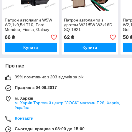
Патрон автолампи W5W
Патрон автолампи з
Пат
W2,1x9,5d T10, Ford
дротом W21/5W W3x16D
W2,1
Mondeo, Fiesta, Galaxy
SQ-1921
Golf
покажчик повороту
габа
66
62
50
₴
₴
6R3Z13411BA,
Кали
YF1T13411BA DT-A-221
Купити
Купити
Про нас
99% позитивних з 203 відгуків за рік
Працює з 04.06.2017
м. Харків
м. Харків Торговий центр "ЛОСК" магазин П26, Харків,
Україна
Контакти
Сьогодні працює з 08:00 до 15:00