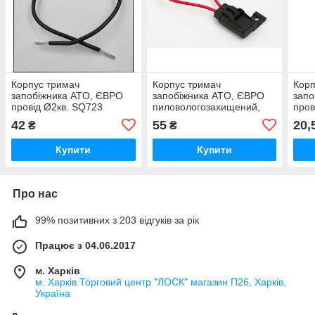
Корпус тримач
Корпус тримач
Корп
запобіжника ATO, ЄВРО
запобіжника ATO, ЄВРО
запо
провід Ø2кв. SQ723
пиловологозахищений,
пров
провід Ø1,5кв. SQ728
42
55
20,
₴
₴
Купити
Купити
Про нас
99% позитивних з 203 відгуків за рік
Працює з 04.06.2017
м. Харків
м. Харків Торговий центр "ЛОСК" магазин П26, Харків,
Україна