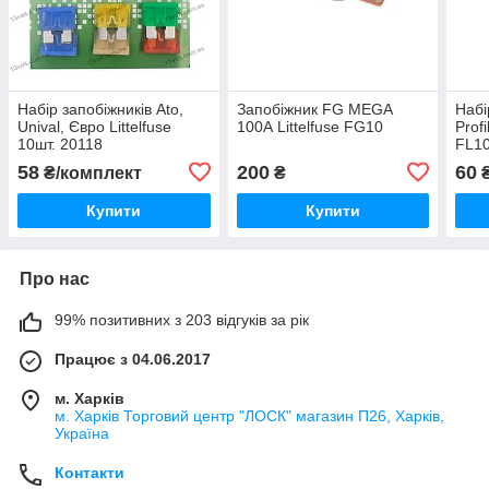
Набір запобіжників Ato,
Запобіжник FG MEGA
Набі
Unival, Євро Littelfuse
100А Littelfuse FG10
Profi
10шт. 20118
FL10
58
200
60
₴/комплект
₴
₴
Купити
Купити
Про нас
99% позитивних з 203 відгуків за рік
Працює з 04.06.2017
м. Харків
м. Харків Торговий центр "ЛОСК" магазин П26, Харків,
Україна
Контакти