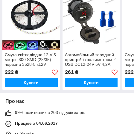
Смуга світлодіодна 12 V 5
Автомобільний зарядний
Смуг
метрів 300 SMD (28/35)
пристрій із вольтметром 2
метр
червона 3528-5 к12V
USB DC12-24V 5V 4,2A
черв
BJJ 2-6red
222
261
222
₴
₴
Купити
Купити
Про нас
99% позитивних з 203 відгуків за рік
Працює з 04.06.2017