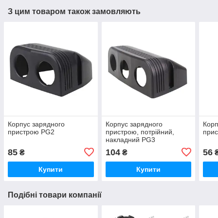
З цим товаром також замовляють
Корпус зарядного
Корпус зарядного
Корп
пристрою PG2
пристрою, потрійний,
при
накладний PG3
85
104
56
₴
₴
Купити
Купити
Подібні товари компанії