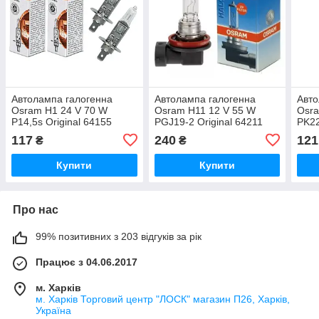
Автолампа галогенна
Автолампа галогенна
Авто
Osram H1 24 V 70 W
Osram H11 12 V 55 W
Osra
P14,5s Original 64155
PGJ19-2 Original 64211
PK22
117
240
121
₴
₴
Купити
Купити
Про нас
99% позитивних з 203 відгуків за рік
Працює з 04.06.2017
м. Харків
м. Харків Торговий центр "ЛОСК" магазин П26, Харків,
Україна