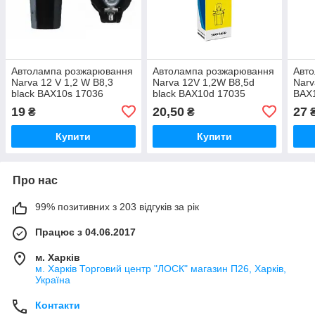
Автолампа розжарювання
Автолампа розжарювання
Авт
Narva 12 V 1,2 W B8,3
Narva 12V 1,2W B8,5d
Narv
black BAX10s 17036
black BAX10d 17035
BAX
19
20,50
27
₴
₴
Купити
Купити
Про нас
99% позитивних з 203 відгуків за рік
Працює з 04.06.2017
м. Харків
м. Харків Торговий центр "ЛОСК" магазин П26, Харків,
Україна
Контакти