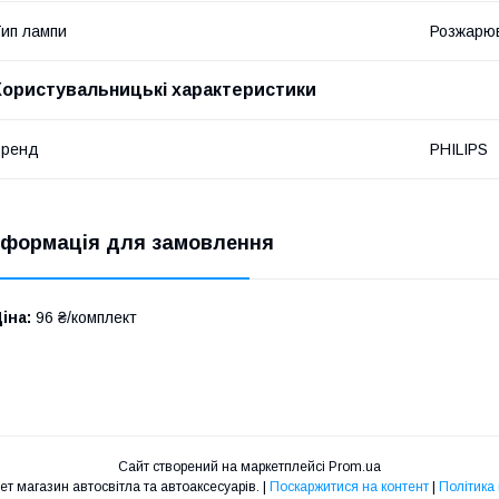
ип лампи
Розжарю
Користувальницькі характеристики
Бренд
PHILIPS
нформація для замовлення
іна:
96 ₴/комплект
Сайт створений на маркетплейсі
Prom.ua
"13 Вольт" Інтернет магазин автосвітла та автоаксесуарів. |
Поскаржитися на контент
|
Політика