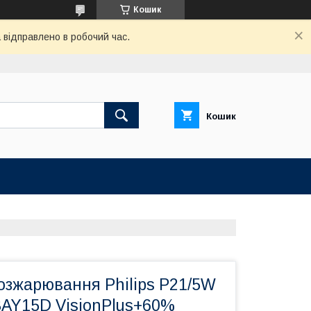
Кошик
відправлено в робочий час.
Кошик
озжарювання Philips P21/5W
BAY15D VisionPlus+60%