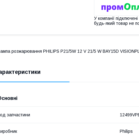
У компанії підключені
будь-який товар не п
ампа розжарювання PHILIPS P21/5W 12 V 21/5 W BAY15D VISIONPLUS 
арактеристики
Основні
од запчастини
12499VP
иробник
Philips