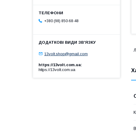
+380 (98) 850-68-48
Л
13volt.shop@gmail.com
https://13volt.com.ua
Х
https://13volt.com.ua
К
В