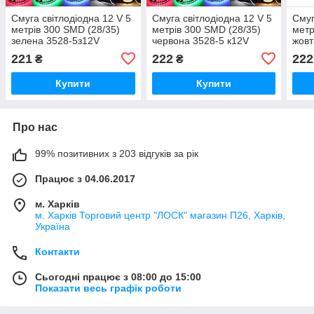
Смуга світлодіодна 12 V 5
Смуга світлодіодна 12 V 5
Смуг
метрів 300 SMD (28/35)
метрів 300 SMD (28/35)
метр
зелена 3528-5з12V
червона 3528-5 к12V
жовт
221
222
222
₴
₴
Купити
Купити
Про нас
99% позитивних з 203 відгуків за рік
Працює з 04.06.2017
м. Харків
м. Харків Торговий центр "ЛОСК" магазин П26, Харків,
Україна
Контакти
Сьогодні працює з 08:00 до 15:00
Показати весь графік роботи