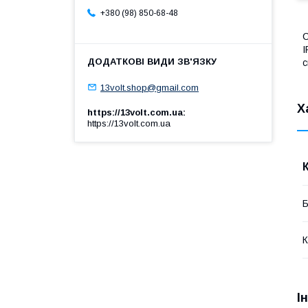
+380 (98) 850-68-48
С
I
с
13volt.shop@gmail.com
Х
https://13volt.com.ua
https://13volt.com.ua
К
І