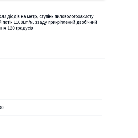
OB діодів на метр, ступінь пиловологозахисту
ий потік 1100Lm/м, ззаду прикріплений двобічний
ння 120 градусів
00