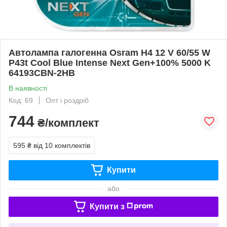
Автолампа галогенна Osram H4 12 V 60/55 W
P43t Cool Blue Intense Next Gen+100% 5000 K
64193CBN-2HB
В наявності
Код: 69
Опт і роздріб
744
₴/комплект
595 ₴
від 10 комплектів
Купити
або
Купити з