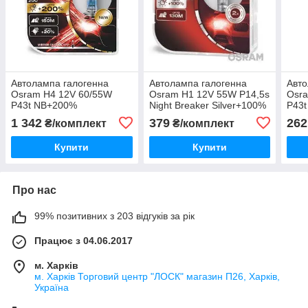
Автолампа галогенна
Автолампа галогенна
Авто
Osram H4 12V 60/55W
Osram H1 12V 55W P14,5s
Osra
P43t NB+200%
Night Breaker Silver+100%
P43t
64193NB200-HCB
комплект 2 шт. 64150NBS-
ALS
1 342
379
262
₴/комплект
₴/комплект
2HB
Купити
Купити
Про нас
99% позитивних з 203 відгуків за рік
Працює з 04.06.2017
м. Харків
м. Харків Торговий центр "ЛОСК" магазин П26, Харків,
Україна