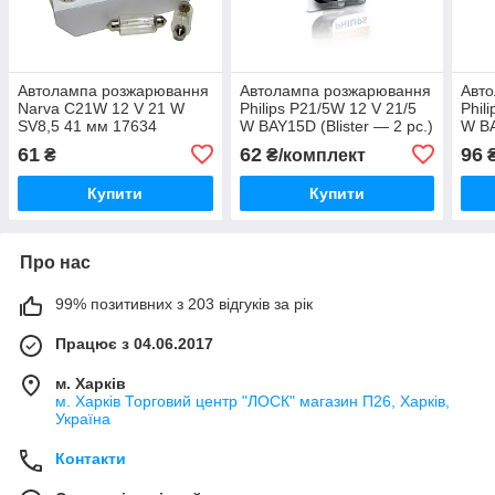
Автолампа розжарювання
Автолампа розжарювання
Авт
Narva C21W 12 V 21 W
Philips P21/5W 12 V 21/5
Phil
SV8,5 41 мм 17634
W BAY15D (Blister — 2 pc.)
W BA
12499B2
(Bli
61
62
96
₴
₴/комплект
₴
Купити
Купити
Про нас
99% позитивних з 203 відгуків за рік
Працює з 04.06.2017
м. Харків
м. Харків Торговий центр "ЛОСК" магазин П26, Харків,
Україна
Контакти