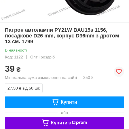
Патрон автолампи PY21W BAU15s 1156,
посадкове D26 mm, корпус D36mm з дротом
13 см. 1799
В наявності
Код: 1122
Опт і роздріб
39
₴
Мінімальна сума замовлення на сайті — 250 ₴
27,50 ₴
від 50 шт.
Купити
або
Купити з