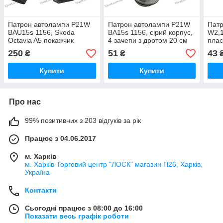
Патрон автолампи P21W
Патрон автолампи P21W
Пат
BAU15s 1156, Skoda
BA15s 1156, сірий корпус,
W2,1
Octavia A5 покажчик
4 зачепи з дротом 20 см
плас
повороту 1Z0941669 VAG
1794S
заче
250
51
43
₴
₴
2069
Купити
Купити
Про нас
99% позитивних з 203 відгуків за рік
Працює з 04.06.2017
м. Харків
м. Харків Торговий центр "ЛОСК" магазин П26, Харків,
Україна
Контакти
Сьогодні працює з 08:00 до 16:00
Показати весь графік роботи