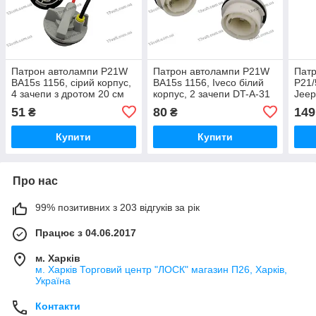
Патрон автолампи P21W
Патрон автолампи P21W
Патр
BA15s 1156, сірий корпус,
BA15s 1156, Iveco білий
P21/
4 зачепи з дротом 20 см
корпус, 2 зачепи DT-A-31
Jeep
1794S
пока
51
80
149
₴
₴
3K0
Купити
Купити
Про нас
99% позитивних з 203 відгуків за рік
Працює з 04.06.2017
м. Харків
м. Харків Торговий центр "ЛОСК" магазин П26, Харків,
Україна
Контакти