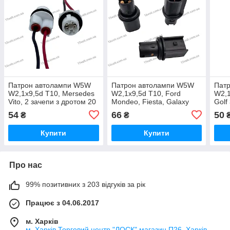
Патрон автолампи W5W
Патрон автолампи W5W
Пат
W2,1x9,5d T10, Mersedes
W2,1x9,5d T10, Ford
W2,1
Vito, 2 зачепи з дротом 20
Mondeo, Fiesta, Galaxy
Golf
см. повторювач повороту
покажчик повороту
габа
54
66
50
₴
₴
2057S
6R3Z13411BA,
Кали
YF1T13411BA DT-A-221
Купити
Купити
Про нас
99% позитивних з 203 відгуків за рік
Працює з 04.06.2017
м. Харків
м. Харків Торговий центр "ЛОСК" магазин П26, Харків,