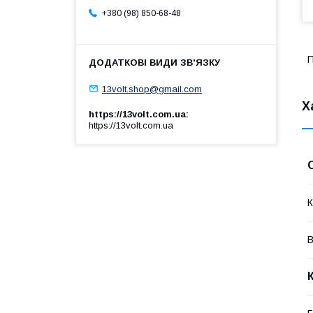
+380 (98) 850-68-48
П
13volt.shop@gmail.com
Х
https://13volt.com.ua
https://13volt.com.ua
К
В