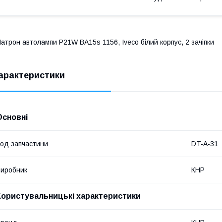
атрон автолампи P21W BA15s 1156, Iveco білий корпус, 2 зачіпки
арактеристики
Основні
од запчастини
DT-A-31
иробник
КНР
Користувальницькі характеристики