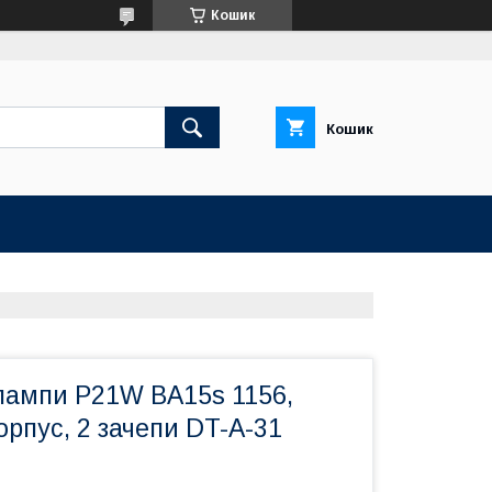
Кошик
Кошик
лампи P21W BA15s 1156,
корпус, 2 зачепи DT-A-31