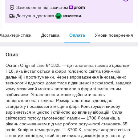
Замовлення під захистом
Доступна доставка
Характеристики
Доставка
Оплата
Умови повернення
Опис
Osram Original Line 64180L — це галогенна лампа з цоколем
H18, яка інсталюється в фари головного світла (ближній/
дальній) і протитуманки. Через впровадження інноваційних
технологій вдалося домогтися підвищеної яскравості, завдяки
чому можливий монтаж автолампи в фари зі зменшеним
відбивачем. Установлення може здійснити навіть
непідготовлена людина. Розмір галогенки відповідає
стандарту посадкового місця в фарі. Конструкція виробу
вирізняється міцністю і стійкістю до впливу вібрацій. Сила
світлового потоку галогенової лампи — 1700 Люменів, а
рівень споживанням під час роботи потужності становить 65
ватів. Колірна температура — 3700 K, генерує яскраве світло
з жовтим відтінком, який не викликає дискомфорту навіть у