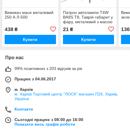
Вимикач маси металевий
Патрон автолампи T4W
Вими
250 А Л-500
BA9S Т8, Таврія габарит у
зел
фару, металевий з масою
SQ-1208
438
21
136
₴
₴
Купити
Купити
Про нас
99% позитивних з 203 відгуків за рік
Працює з 04.06.2017
м. Харків
м. Харків Торговий центр "ЛОСК" магазин П26, Харків,
Україна
Контакти
Сьогодні працює з 08:00 до 16:00
Показати весь графік роботи