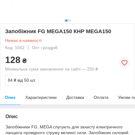
Запобіжник FG MEGA150 КНР MEGA150
Немає в наявності
Код: 1042
Опт і роздріб
128
₴
Мінімальна сума замовлення на сайті — 250 ₴
84 ₴
від 50 шт.
Опис
Характеристики
Доставка
Оплата
Умови п
Опис
Запобіжники FG, MEGA слугують для захисту електричного
ланцюга провідного струму великої сили. Запобіжник силовий